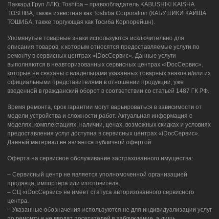
Паккард Груп ЛЛК); Toshiba – правообладатель KABUSHIKI KAISHA
TOSHIBA, также известная как Toshiba Corporation (КАБУШИКИ КАЙША
ТОШИБА, также торгующая как Тосиба Корпорейшн).
Упомянутые товарные знаки используются исключительно для
описания товаров, к которым относятся предоставляемые услуги по
ремонту в сервисных центрах «iDocСервис». Данные услуги
выполняются в неавторизованных сервисных центрах «iDocСервис»,
которые не связаны с владельцами указанных товарных знаков и/или их
официальными представителями в отношении продукции, уже
введенной в гражданский оборот в соответствии со статьей 1487 ГК РФ.
Время ремонта, срок гарантии могут варьироваться в зависимости от
модели устройства и сложности работ. Актуальная информация о
моделях, комплектациях, наличии, ценах, возможных скидках и условиях
предоставления услуг доступна в сервисных центрах «iDocСервис».
Данный материал не является публичной офертой.
Оферта на сервисное обслуживание застрахованного имущества:
– Сервисный центр не является уполномоченной организацией
продавца, импортера или изготовителя.
– СЦ «iDocСервис» не имеет статуса авторизованного сервисного
центра.
– Указанные обозначения используются не для индивидуализации услуг
по ремонту и не вводят посетителей в заблуждение, а лишь