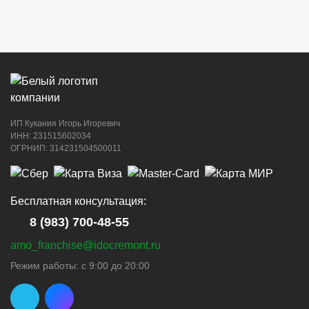
ИП Кукания Игорь Игоревич
ИНН: 231515602034
ОГРНИП: 314231504500011
Бесплатная консультация:
8 (983) 700-48-55
amo_franchise@idocremont.ru
Режим работы: с 9:00 до 20:00