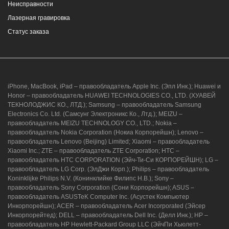
Неисправности
Лазерная гравировка
Статус заказа
iPhone, MacBook, iPad – правообладатель Apple Inc. (Эпл Инк.); Huawei и
Honor – правообладатель HUAWEI TECHNOLOGIES CO., LTD. (ХУАВЕЙ
ТЕКНОЛОДЖИС КО., ЛТД.); Samsung – правообладатель Samsung
Electronics Co. Ltd. (Самсунг Электроникс Ко., Лтд.); MEIZU –
правообладатель MEIZU TECHNOLOGY CO., LTD.; Nokia –
правообладатель Nokia Corporation (Нокиа Корпорейшн); Lenovo –
правообладатель Lenovo (Beijing) Limited; Xiaomi – правообладатель
Xiaomi Inc.; ZTE – правообладатель ZTE Corporation; HTC –
правообладатель HTC CORPORATION (Эйч-Ти-Си КОРПОРЕЙШН); LG –
правообладатель LG Corp. (ЭлДжи Корп.); Philips – правообладатель
Koninklijke Philips N.V. (Конинклийке Филипс Н.В.); Sony –
правообладатель Sony Corporation (Сони Корпорейшн); ASUS –
правообладатель ASUSTeK Computer Inc. (Асустек Компьютер
Инкорпорейшн); ACER – правообладатель Acer Incorporated (Эйсер
Инкорпорейтед); DELL – правообладатель Dell Inc. (Делл Инк.); HP –
правообладатель HP Hewlett-Packard Group LLC (ЭйчПи Хьюлетт-