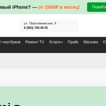
овый iPhone? —
от 2500₽ в месяц!
Перейти
ул. Прасковеевская, 9
8 (983) 700-48-55
т ноутбуков
Ремонт TV
Услуги
Прайс
Магазин
О