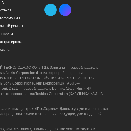
 TV
стекла
 кофемашин
ммный ремонт
авности
я гравировка
заказа
АВЕЙ ТЕКНОЛОДЖИС КО., ЛТД.); Samsung – правообладатель
ель Nokia Corporation (Нокиа Корпорейшн); Lenovo –
бладатель HTC CORPORATION (Эйч-Ти-Си КОРПОРЕЙШН); LG –
ель Sony Corporation (Сони Корпорейшн); ASUS –
); DELL – правообладатель Dell Inc. (Делл Инк.); HP –
 также известная как Toshiba Corporation (КАБУШИКИ КАЙША
в сервисных центрах «iDocСервис». Данные услуги выполняются
ми представителями в отношении продукции, уже введенной в
ях, комплектациях, наличии, ценах, возможных скидках и