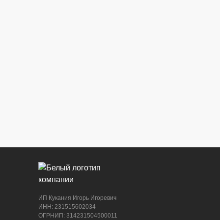
ИП Кукания Игорь Игоревич
ИНН: 231515602034
ОГРНИП: 314231504500011