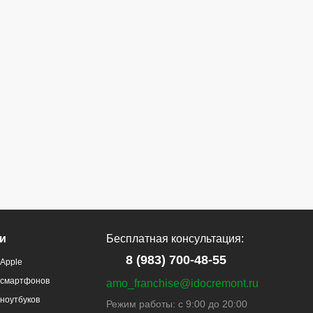
и
Бесплатная консультация:
8 (983) 700-48-55
Apple
 смартфонов
amo_franchise@idocremont.ru
ноутбуков
Режим работы: с 9:00 до 20:00