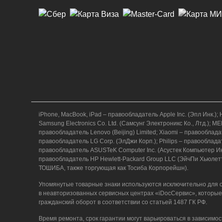
iPhone, MacBook, iPad – правообладатель Apple Inc. (Эпл Ин
Samsung Electronics Co. Ltd. (Самсунг Электроникс Ко., Лтд.)
правообладатель Lenovo (Beijing) Limited; Xiaomi – правообл
правообладатель LG Corp. (ЭлДжи Корп.); Philips – правообладат
правообладатель ASUSTeK Computer Inc. (Асустек Компьютер Инк
правообладатель HP Hewlett-Packard Group LLC (ЭйчПи Хьюлет
ТОШИБА, также торгующая как Тосиба Корпорейшн).
Упомянутые товарные знаки используются исключительно для о
в неавторизованных сервисных центрах «iDocСервис», которые
гражданский оборот в соответствии со статьей 1487 ГК РФ.
Время ремонта, срок гарантии могут варьироваться в зависимос