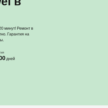
ei в
0 минут! Ремонт в
но. Гарантия на
ы.
тия
00
дней