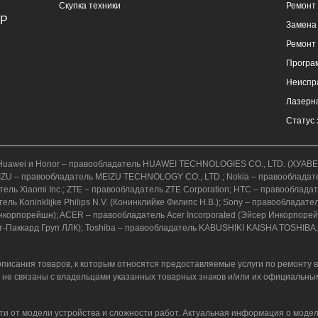
Скупка техники
Ремонт
Замена 
Ремонт
Програ
Неиспр
Лазерна
Статус 
к.); Huawei и Honor – правообладатель HUAWEI TECHNOLOGIES CO., LTD. (ХУ
; MEIZU – правообладатель MEIZU TECHNOLOGY CO., LTD.; Nokia – правообладат
адатель Xiaomi Inc.; ZTE – правообладатель ZTE Corporation; HTC – правоо
ель Koninklijke Philips N.V. (Конинклийке Филипс Н.В.); Sony – правообладат
орпорейшн); ACER – правообладатель Acer Incorporated (Эйсер Инкорпорейтед
т-Паккард Груп ЛЛК); Toshiba – правообладатель KABUSHIKI KAISHA TOSHIBA,
писания товаров, к которым относятся предоставляемые услуги по ремонту 
 не связаны с владельцами указанных товарных знаков и/или их официальны
ти от модели устройства и сложности работ. Актуальная информация о модел