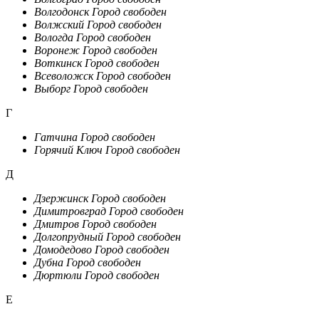
Волгодонск
Город свободен
Волжский
Город свободен
Вологда
Город свободен
Воронеж
Город свободен
Воткинск
Город свободен
Всеволожск
Город свободен
Выборг
Город свободен
Г
Гатчина
Город свободен
Горячий Ключ
Город свободен
Д
Дзержинск
Город свободен
Димитровград
Город свободен
Дмитров
Город свободен
Долгопрудный
Город свободен
Домодедово
Город свободен
Дубна
Город свободен
Дюртюли
Город свободен
Е