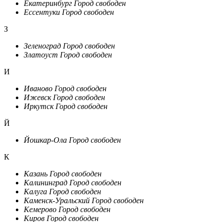
Екатеринбург
Город свободен
Ессентуки
Город свободен
З
Зеленоград
Город свободен
Златоуст
Город свободен
И
Иваново
Город свободен
Ижевск
Город свободен
Иркутск
Город свободен
Й
Йошкар-Ола
Город свободен
К
Казань
Город свободен
Калининград
Город свободен
Калуга
Город свободен
Каменск-Уральский
Город свободен
Кемерово
Город свободен
Киров
Город свободен