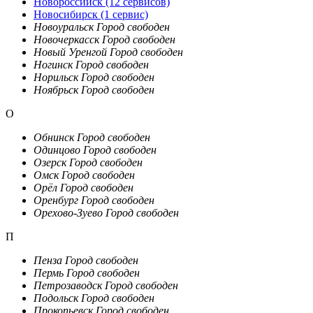
Новороссийск
(12 сервисов)
Новосибирск
(1 сервис)
Новоуральск
Город свободен
Новочеркасск
Город свободен
Новый Уренгой
Город свободен
Ногинск
Город свободен
Норильск
Город свободен
Ноябрьск
Город свободен
О
Обнинск
Город свободен
Одинцово
Город свободен
Озерск
Город свободен
Омск
Город свободен
Орёл
Город свободен
Оренбург
Город свободен
Орехово-Зуево
Город свободен
П
Пенза
Город свободен
Пермь
Город свободен
Петрозаводск
Город свободен
Подольск
Город свободен
Прокопьевск
Город свободен