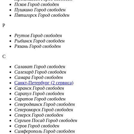
Псков
Город свободен
Пушкино
Город свободен
Пятигорск
Город свободен
Р
Реутов
Город свободен
Рыбинск
Город свободен
Рязань
Город свободен
С
Салават
Город свободен
Салехард
Город свободен
Самара
Город свободен
Санкт-Петербург
(2 сервиса)
Саранск
Город свободен
Сарапул
Город свободен
Саратов
Город свободен
Северодвинск
Город свободен
Североморск
Город свободен
Северск
Город свободен
Сергиев Посад
Город свободен
Серов
Город свободен
Симферополь
Город свободен