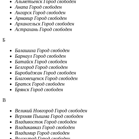
Альметьевск
Город свободен
Анапа
Город свободен
Ангарск
Город свободен
Армавир
Город свободен
Архангельск
Город свободен
Астрахань
Город свободен
Б
Балашиха
Город свободен
Барнаул
Город свободен
Батайск
Город свободен
Белгород
Город свободен
Биробиджан
Город свободен
Благовещенск
Город свободен
Братск
Город свободен
Брянск
Город свободен
В
Великий Новгород
Город свободен
Верхняя Пышма
Город свободен
Владивосток
Город свободен
Владикавказ
Город свободен
Владимир
Город свободен
Волгоград
Город свободен