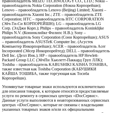
правообладатель MEIZU TECHNOLOGY CO., LTD.; Nokia –
правообладатель Nokia Corporation (Нокиа Корпорейшн);
Lenovo – правообладатель Lenovo (Beijing) Limited; Xiaomi –
правообладатель Xiaomi Inc.; ZTE – правообладатель ZTE
Corporation; HTC – правообладатель HTC CORPORATION
(Эйч-Ти-Си КОРПОРЕЙШН); LG – правообладатель LG
Corp. (ЭлДжи Корп.); Philips – правообладатель Koninklijke
Philips N.V. (Конинклийке Филипс Н.В.); Sony –
правообладатель Sony Corporation (Сони Корпорейшн); ASUS
– правообладатель ASUSTeK Computer Inc. (Асустек
Компьютер Инкорпорейшн); ACER – правообладатель Acer
Incorporated (Эйсер Инкорпорейтед); DELL – правообладатель
Dell Inc. (Делл Инк.); HP – правообладатель HP Hewlett-
Packard Group LLC (ЭйчПи Хьюлетт-Паккард Груп ЛЛК);
Toshiba – правообладатель KABUSHIKI KAISHA TOSHIBA,
также известная как Toshiba Corporation (КАБУШИКИ
КАЙША ТОШИБА, также торгующая как Тосиба
Корпорейшн).
Упомянутые товарные знаки используются исключительно
для описания товаров, к которым относятся предоставляемые
услуги по ремонту в сервисных центрах «iDocСервис».
Данные услуги выполняются в неавторизованных сервисных
центрах «iDocСервис», которые не связаны с владельцами
указанных товарных знаков и/или их официальными