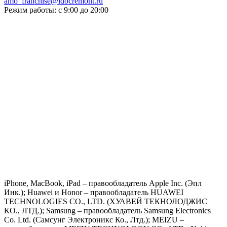
amo_franchise@idocremont.ru
Режим работы: с 9:00 до 20:00
iPhone, MacBook, iPad – правообладатель Apple Inc. (Эпл
Инк.); Huawei и Honor – правообладатель HUAWEI
TECHNOLOGIES CO., LTD. (ХУАВЕЙ ТЕКНОЛОДЖИС
КО., ЛТД.); Samsung – правообладатель Samsung Electronics
Co. Ltd. (Самсунг Электроникс Ко., Лтд.); MEIZU –