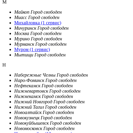
М
Майкоп
Город свободен
Миасс
Город свободен
Михайловка
(1 сервис)
Мичуринск
Город свободен
Москва
Город свободен
Мурино
Город свободен
Мурманск
Город свободен
Муром
(1 сервис)
Мытищи
Город свободен
Н
Набережные Челны
Город свободен
Наро-Фоминск
Город свободен
Нефтекамск
Город свободен
Нижневартовск
Город свободен
Нижнекамск
Город свободен
Нижний Новгород
Город свободен
Нижний Тагил
Город свободен
Новоалтайск
Город свободен
Новокузнецк
Город свободен
Новокуйбышевск
Город свободен
Новомосковск
Город свободен