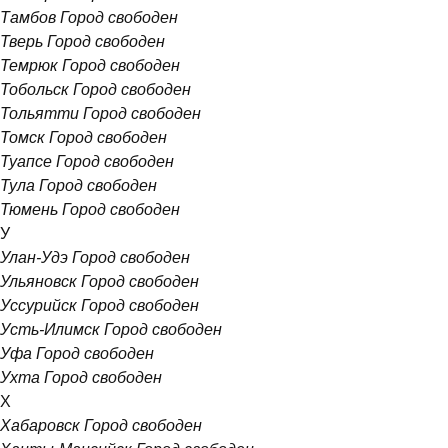
Тамбов
Город свободен
Тверь
Город свободен
Темрюк
Город свободен
Тобольск
Город свободен
Тольятти
Город свободен
Томск
Город свободен
Туапсе
Город свободен
Тула
Город свободен
Тюмень
Город свободен
У
Улан-Удэ
Город свободен
Ульяновск
Город свободен
Уссурийск
Город свободен
Усть-Илимск
Город свободен
Уфа
Город свободен
Ухта
Город свободен
Х
Хабаровск
Город свободен