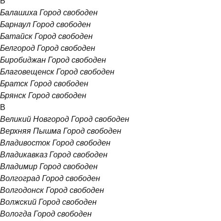
Б
Балашиха
Город свободен
Барнаул
Город свободен
Батайск
Город свободен
Белгород
Город свободен
Биробиджан
Город свободен
Благовещенск
Город свободен
Братск
Город свободен
Брянск
Город свободен
В
Великий Новгород
Город свободен
Верхняя Пышма
Город свободен
Владивосток
Город свободен
Владикавказ
Город свободен
Владимир
Город свободен
Волгоград
Город свободен
Волгодонск
Город свободен
Волжский
Город свободен
Вологда
Город свободен