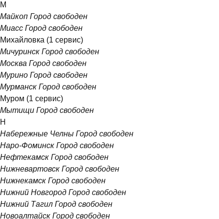
М
Майкоп
Город свободен
Миасс
Город свободен
Михайловка
(1 сервис)
Мичуринск
Город свободен
Москва
Город свободен
Мурино
Город свободен
Мурманск
Город свободен
Муром
(1 сервис)
Мытищи
Город свободен
Н
Набережные Челны
Город свободен
Наро-Фоминск
Город свободен
Нефтекамск
Город свободен
Нижневартовск
Город свободен
Нижнекамск
Город свободен
Нижний Новгород
Город свободен
Нижний Тагил
Город свободен
Новоалтайск
Город свободен