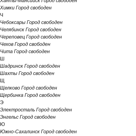
Ханты-Мансийск
Город свободен
Химки
Город свободен
Ч
Чебоксары
Город свободен
Челябинск
Город свободен
Череповец
Город свободен
Чехов
Город свободен
Чита
Город свободен
Ш
Шадринск
Город свободен
Шахты
Город свободен
Щ
Щелково
Город свободен
Щербинка
Город свободен
Э
Электросталь
Город свободен
Энгельс
Город свободен
Ю
Южно-Сахалинск
Город свободен