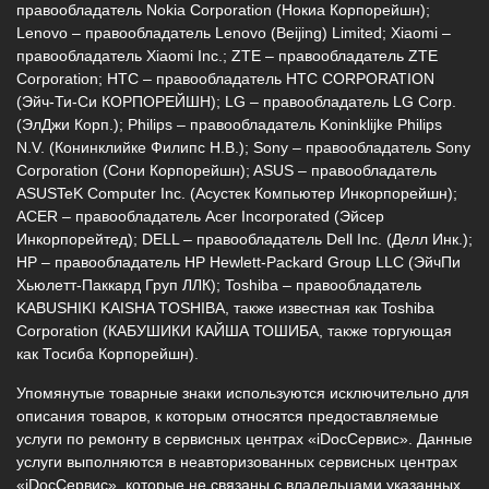
правообладатель Nokia Corporation (Нокиа Корпорейшн);
Lenovo – правообладатель Lenovo (Beijing) Limited; Xiaomi –
правообладатель Xiaomi Inc.; ZTE – правообладатель ZTE
Corporation; HTC – правообладатель HTC CORPORATION
(Эйч-Ти-Си КОРПОРЕЙШН); LG – правообладатель LG Corp.
(ЭлДжи Корп.); Philips – правообладатель Koninklijke Philips
N.V. (Конинклийке Филипс Н.В.); Sony – правообладатель Sony
Corporation (Сони Корпорейшн); ASUS – правообладатель
ASUSTeK Computer Inc. (Асустек Компьютер Инкорпорейшн);
ACER – правообладатель Acer Incorporated (Эйсер
Инкорпорейтед); DELL – правообладатель Dell Inc. (Делл Инк.);
HP – правообладатель HP Hewlett-Packard Group LLC (ЭйчПи
Хьюлетт-Паккард Груп ЛЛК); Toshiba – правообладатель
KABUSHIKI KAISHA TOSHIBA, также известная как Toshiba
Corporation (КАБУШИКИ КАЙША ТОШИБА, также торгующая
как Тосиба Корпорейшн).
Упомянутые товарные знаки используются исключительно для
описания товаров, к которым относятся предоставляемые
услуги по ремонту в сервисных центрах «iDocСервис». Данные
услуги выполняются в неавторизованных сервисных центрах
«iDocСервис», которые не связаны с владельцами указанных