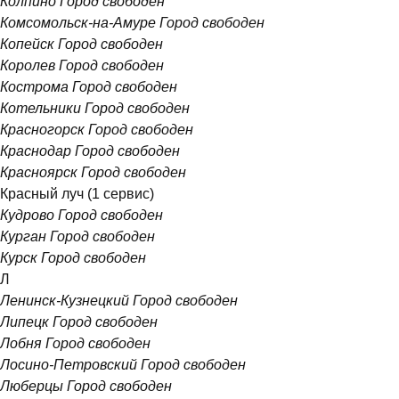
Колпино
Город свободен
Комсомольск-на-Амуре
Город свободен
Копейск
Город свободен
Королев
Город свободен
Кострома
Город свободен
Котельники
Город свободен
Красногорск
Город свободен
Краснодар
Город свободен
Красноярск
Город свободен
Красный луч
(1 сервис)
Кудрово
Город свободен
Курган
Город свободен
Курск
Город свободен
Л
Ленинск-Кузнецкий
Город свободен
Липецк
Город свободен
Лобня
Город свободен
Лосино-Петровский
Город свободен
Люберцы
Город свободен