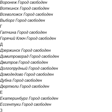
Воронеж
Город свободен
Воткинск
Город свободен
Всеволожск
Город свободен
Выборг
Город свободен
Г
Гатчина
Город свободен
Горячий Ключ
Город свободен
Д
Дзержинск
Город свободен
Димитровград
Город свободен
Дмитров
Город свободен
Долгопрудный
Город свободен
Домодедово
Город свободен
Дубна
Город свободен
Дюртюли
Город свободен
Е
Екатеринбург
Город свободен
Ессентуки
Город свободен
З