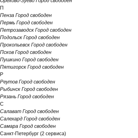
Орехово-Зуево
Город свободен
П
Пенза
Город свободен
Пермь
Город свободен
Петрозаводск
Город свободен
Подольск
Город свободен
Прокопьевск
Город свободен
Псков
Город свободен
Пушкино
Город свободен
Пятигорск
Город свободен
Р
Реутов
Город свободен
Рыбинск
Город свободен
Рязань
Город свободен
С
Салават
Город свободен
Салехард
Город свободен
Самара
Город свободен
Санкт-Петербург
(2 сервиса)