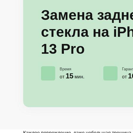
Замена задн
стекла на iP
13 Pro
Время
Гаран
15
1
от
мин.
от
Каждое повреждение, даже небольшая трещина, м