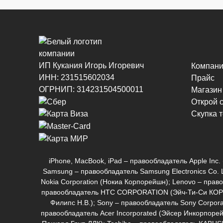
ИП Кукания Игорь Игоревич
Компан
ИНН: 231515602034
Прайс
ОГРНИП: 314231504500011
Магазин
Открой 
Скупка 
iPhone, MacBook, iPad – правообладатель Apple I
Samsung – правообладатель Samsung Electronics Co. 
Nokia Corporation (Нокиа Корпорейшн); Lenovo – правоо
правообладатель HTC CORPORATION (Эйч-Ти-Си КОРПОРЕ
Филипс Н.В.); Sony – правообладатель Sony Corpor
правообладатель Acer Incorporated (Эйсер Инкорпорейт