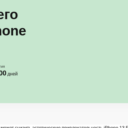
его
hone
тия
00
дней
ожет снизить эстетическую привлекательность iPhone 13 P