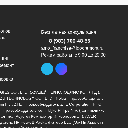
фонов
Бесплатная консультация:
ков
8 (983) 700-48-55
amo_franchise@idocremont.ru
Режим работы: с 9:00 до 20:00
ашин
ремонт
и
ировка
LOGIES CO., LTD. (ХУАВЕЙ ТЕКНОЛОДЖИС КО., ЛТД.);
MEIZU TECHNOLOGY CO., LTD.; Nokia – правообладатель
omi Inc.; ZTE – правообладатель ZTE Corporation; HTC –
авообладатель Koninklijke Philips N.V. (Конинклийке
ter Inc. (Асустек Компьютер Инкорпорейшн); ACER –
ладатель HP Hewlett-Packard Group LLC (ЭйчПи Хьюлетт-