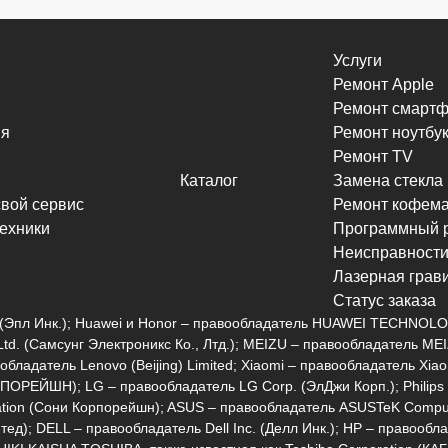
Услуги
Ремонт Apple
Ремонт смарт
ия
Ремонт ноутбу
Ремонт TV
Каталог
Замена стекла
свой сервис
Ремонт кофем
техники
Программный 
Неисправност
Лазерная грав
Статус заказа
nc. (Эпл Инк.); Huawei и Honor – правообладатель HUAWEI TECHNO
Ltd. (Самсунг Электроникс Ко., Лтд.); MEIZU – правообладатель 
бладатель Lenovo (Beijing) Limited; Xiaomi – правообладатель Xia
ЙШН); LG – правообладатель LG Corp. (ЭлДжи Корп.); Philips – пр
ation (Сони Корпорейшн); ASUS – правообладатель ASUSTeK Compu
ед); DELL – правообладатель Dell Inc. (Делл Инк.); HP – правооб