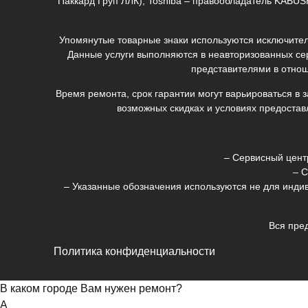
Паккард Груп ЛЛК); Toshiba – правообладатель KABU
Упомянутые товарные знаки используются исключитель
Данные услуги выполняются в неавторизованных се
представителями в отнош
Время ремонта, срок гарантии могут варьироваться в 
возможных скидках и условиях предостав
– Сервисный цент
– С
– Указанные обозначения используются не для индив
Вся пре
Политика конфиденциальности
В каком городе Вам нужен ремонт?
А