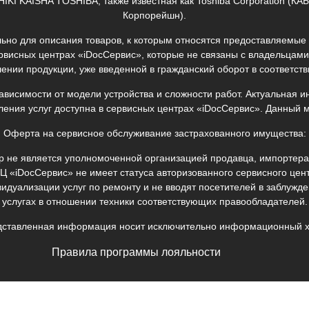
SHIKI KAISHA TOSHIBA, также известная как Toshiba Corporation 
Корпорейшн).
но для описания товаров, к которым относятся предоставляемые 
рвисных центрах «iDocСервис», которые не связаны с владельцами
ении продукции, уже введенной в гражданский оборот в соответстви
зависимости от модели устройства и сложности работ. Актуальная 
ления услуг доступна в сервисных центрах «iDocСервис». Данный 
Оферта на сервисное обслуживание застрахованного имущества:
р не является уполномоченной организацией продавца, импортера 
Ц «iDocСервис» не имеет статуса авторизованного сервисного цен
идуализации услуг по ремонту и не вводят посетителей в заблуж
услугах в отношении техники соответствующих правообладателей.
дставленная информация носит исключительно информационный х
Правила программы лояльности