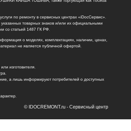
(КАБУШИКИ КАЙША ТОШИБА, также торгующая как Тосиба
услуги по ремонту в сервисных центрах «iDocСервис».
 указанных товарных знаков и/или их официальными
и со статьей 1487 ГК РФ.
информация о моделях, комплектациях, наличии, ценах,
материал не является публичной офертой.
или изготовителя.
тра.
дение, а лишь информируют потребителей о доступных
арактер.
© IDOCREMONT.ru - Сервисный центр