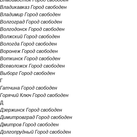
Владикавказ
Город свободен
Владимир
Город свободен
Волгоград
Город свободен
Волгодонск
Город свободен
Волжский
Город свободен
Вологда
Город свободен
Воронеж
Город свободен
Воткинск
Город свободен
Всеволожск
Город свободен
Выборг
Город свободен
Г
Гатчина
Город свободен
Горячий Ключ
Город свободен
Д
Дзержинск
Город свободен
Димитровград
Город свободен
Дмитров
Город свободен
Долгопрудный
Город свободен