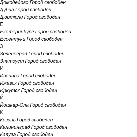
Домодедово
Город свободен
Дубна
Город свободен
Дюртюли
Город свободен
Е
Екатеринбург
Город свободен
Ессентуки
Город свободен
З
Зеленоград
Город свободен
Златоуст
Город свободен
И
Иваново
Город свободен
Ижевск
Город свободен
Иркутск
Город свободен
Й
Йошкар-Ола
Город свободен
К
Казань
Город свободен
Калининград
Город свободен
Калуга
Город свободен