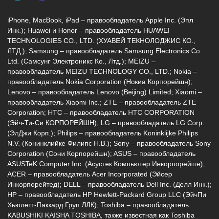
iPhone, MacBook, iPad – правообладатель Apple Inc. (Эпл
Инк.); Huawei и Honor – правообладатель HUAWEI
TECHNOLOGIES CO., LTD. (ХУАВЕЙ ТЕКНОЛОДЖИС КО.,
ЛТД.); Samsung – правообладатель Samsung Electronics Co.
Ltd. (Самсунг Электроникс Ко., Лтд.); MEIZU –
правообладатель MEIZU TECHNOLOGY CO., LTD.; Nokia –
правообладатель Nokia Corporation (Нокиа Корпорейшн);
Lenovo – правообладатель Lenovo (Beijing) Limited; Xiaomi –
правообладатель Xiaomi Inc.; ZTE – правообладатель ZTE
Corporation; HTC – правообладатель HTC CORPORATION
(Эйч-Ти-Си КОРПОРЕЙШН); LG – правообладатель LG Corp.
(ЭлДжи Корп.); Philips – правообладатель Koninklijke Philips
N.V. (Конинклийке Филипс Н.В.); Sony – правообладатель Sony
Corporation (Сони Корпорейшн); ASUS – правообладатель
ASUSTeK Computer Inc. (Асустек Компьютер Инкорпорейшн);
ACER – правообладатель Acer Incorporated (Эйсер
Инкорпорейтед); DELL – правообладатель Dell Inc. (Делл Инк.);
HP – правообладатель HP Hewlett-Packard Group LLC (ЭйчПи
Хьюлетт-Паккард Груп ЛЛК); Toshiba – правообладатель
KABUSHIKI KAISHA TOSHIBA, также известная как Toshiba