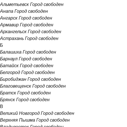
Альметьевск
Город свободен
Анапа
Город свободен
Ангарск
Город свободен
Армавир
Город свободен
Архангельск
Город свободен
Астрахань
Город свободен
Б
Балашиха
Город свободен
Барнаул
Город свободен
Батайск
Город свободен
Белгород
Город свободен
Биробиджан
Город свободен
Благовещенск
Город свободен
Братск
Город свободен
Брянск
Город свободен
В
Великий Новгород
Город свободен
Верхняя Пышма
Город свободен
Владивосток
Город свободен