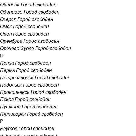
Обнинск
Город свободен
Одинцово
Город свободен
Озерск
Город свободен
Омск
Город свободен
Орёл
Город свободен
Оренбург
Город свободен
Орехово-Зуево
Город свободен
П
Пенза
Город свободен
Пермь
Город свободен
Петрозаводск
Город свободен
Подольск
Город свободен
Прокопьевск
Город свободен
Псков
Город свободен
Пушкино
Город свободен
Пятигорск
Город свободен
Р
Реутов
Город свободен
Рыбинск
Город свободен