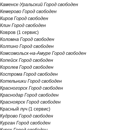
Каменск-Уральский
Город свободен
Кемерово
Город свободен
Киров
Город свободен
Клин
Город свободен
Ковров
(1 сервис)
Коломна
Город свободен
Колпино
Город свободен
Комсомольск-на-Амуре
Город свободен
Копейск
Город свободен
Королев
Город свободен
Кострома
Город свободен
Котельники
Город свободен
Красногорск
Город свободен
Краснодар
Город свободен
Красноярск
Город свободен
Красный луч
(1 сервис)
Кудрово
Город свободен
Курган
Город свободен
Курск
Город свободен