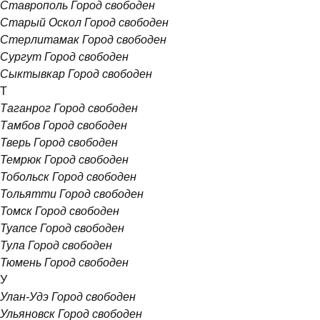
Ставрополь
Город свободен
Старый Оскол
Город свободен
Стерлитамак
Город свободен
Сургут
Город свободен
Сыктывкар
Город свободен
Т
Таганрог
Город свободен
Тамбов
Город свободен
Тверь
Город свободен
Темрюк
Город свободен
Тобольск
Город свободен
Тольятти
Город свободен
Томск
Город свободен
Туапсе
Город свободен
Тула
Город свободен
Тюмень
Город свободен
У
Улан-Удэ
Город свободен
Ульяновск
Город свободен