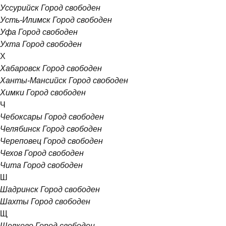
Уссурийск
Город свободен
Усть-Илимск
Город свободен
Уфа
Город свободен
Ухта
Город свободен
Х
Хабаровск
Город свободен
Ханты-Мансийск
Город свободен
Химки
Город свободен
Ч
Чебоксары
Город свободен
Челябинск
Город свободен
Череповец
Город свободен
Чехов
Город свободен
Чита
Город свободен
Ш
Шадринск
Город свободен
Шахты
Город свободен
Щ
Щелково
Город свободен