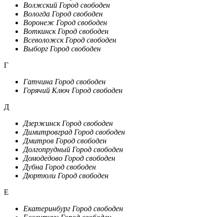
Волжский
Город свободен
Вологда
Город свободен
Воронеж
Город свободен
Воткинск
Город свободен
Всеволожск
Город свободен
Выборг
Город свободен
Г
Гатчина
Город свободен
Горячий Ключ
Город свободен
Д
Дзержинск
Город свободен
Димитровград
Город свободен
Дмитров
Город свободен
Долгопрудный
Город свободен
Домодедово
Город свободен
Дубна
Город свободен
Дюртюли
Город свободен
Е
Екатеринбург
Город свободен