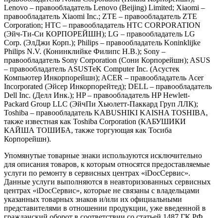
Lenovo – правообладатель Lenovo (Beijing) Limited; Xiaomi –
правообладатель Xiaomi Inc.; ZTE – правообладатель ZTE
Corporation; HTC – правообладатель HTC CORPORATION
(Эйч-Ти-Си КОРПОРЕЙШН); LG – правообладатель LG
Corp. (ЭлДжи Корп.); Philips – правообладатель Koninklijke
Philips N.V. (Конинклийке Филипс Н.В.); Sony –
правообладатель Sony Corporation (Сони Корпорейшн); ASUS
– правообладатель ASUSTeK Computer Inc. (Асустек
Компьютер Инкорпорейшн); ACER – правообладатель Acer
Incorporated (Эйсер Инкорпорейтед); DELL – правообладатель
Dell Inc. (Делл Инк.); HP – правообладатель HP Hewlett-
Packard Group LLC (ЭйчПи Хьюлетт-Паккард Груп ЛЛК);
Toshiba – правообладатель KABUSHIKI KAISHA TOSHIBA,
также известная как Toshiba Corporation (КАБУШИКИ
КАЙША ТОШИБА, также торгующая как Тосиба
Корпорейшн).
Упомянутые товарные знаки используются исключительно
для описания товаров, к которым относятся предоставляемые
услуги по ремонту в сервисных центрах «iDocСервис».
Данные услуги выполняются в неавторизованных сервисных
центрах «iDocСервис», которые не связаны с владельцами
указанных товарных знаков и/или их официальными
представителями в отношении продукции, уже введенной в
гражданский оборот в соответствии со статьей 1487 ГК РФ.