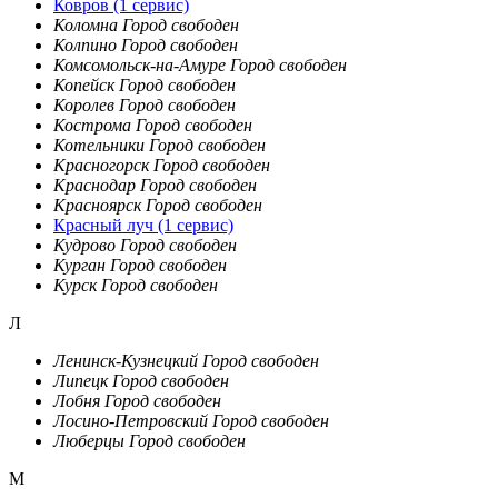
Ковров
(1 сервис)
Коломна
Город свободен
Колпино
Город свободен
Комсомольск-на-Амуре
Город свободен
Копейск
Город свободен
Королев
Город свободен
Кострома
Город свободен
Котельники
Город свободен
Красногорск
Город свободен
Краснодар
Город свободен
Красноярск
Город свободен
Красный луч
(1 сервис)
Кудрово
Город свободен
Курган
Город свободен
Курск
Город свободен
Л
Ленинск-Кузнецкий
Город свободен
Липецк
Город свободен
Лобня
Город свободен
Лосино-Петровский
Город свободен
Люберцы
Город свободен
М