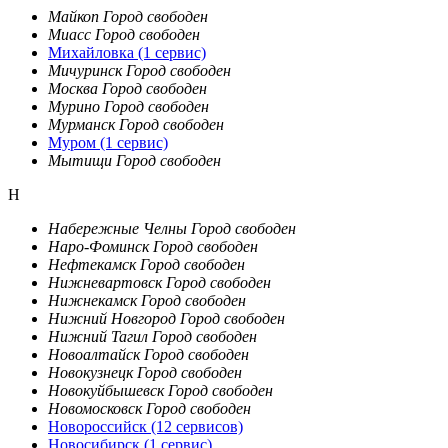
Майкоп
Город свободен
Миасс
Город свободен
Михайловка
(1 сервис)
Мичуринск
Город свободен
Москва
Город свободен
Мурино
Город свободен
Мурманск
Город свободен
Муром
(1 сервис)
Мытищи
Город свободен
Н
Набережные Челны
Город свободен
Наро-Фоминск
Город свободен
Нефтекамск
Город свободен
Нижневартовск
Город свободен
Нижнекамск
Город свободен
Нижний Новгород
Город свободен
Нижний Тагил
Город свободен
Новоалтайск
Город свободен
Новокузнецк
Город свободен
Новокуйбышевск
Город свободен
Новомосковск
Город свободен
Новороссийск
(12 сервисов)
Новосибирск
(1 сервис)