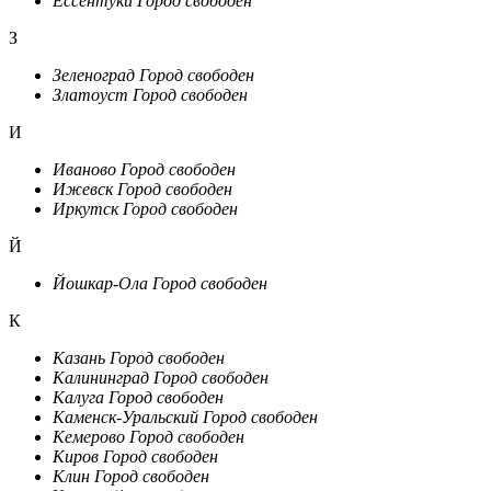
Ессентуки
Город свободен
З
Зеленоград
Город свободен
Златоуст
Город свободен
И
Иваново
Город свободен
Ижевск
Город свободен
Иркутск
Город свободен
Й
Йошкар-Ола
Город свободен
К
Казань
Город свободен
Калининград
Город свободен
Калуга
Город свободен
Каменск-Уральский
Город свободен
Кемерово
Город свободен
Киров
Город свободен
Клин
Город свободен