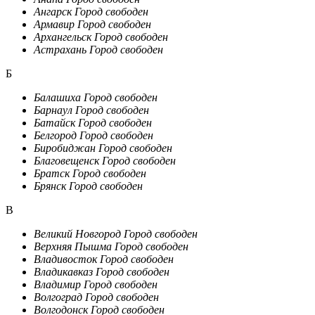
Ангарск
Город свободен
Армавир
Город свободен
Архангельск
Город свободен
Астрахань
Город свободен
Б
Балашиха
Город свободен
Барнаул
Город свободен
Батайск
Город свободен
Белгород
Город свободен
Биробиджан
Город свободен
Благовещенск
Город свободен
Братск
Город свободен
Брянск
Город свободен
В
Великий Новгород
Город свободен
Верхняя Пышма
Город свободен
Владивосток
Город свободен
Владикавказ
Город свободен
Владимир
Город свободен
Волгоград
Город свободен
Волгодонск
Город свободен