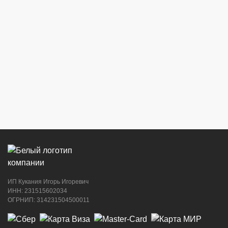
ИП Кукания Игорь Игоревич
ИНН: 231515602034
ОГРНИП: 314231504500011