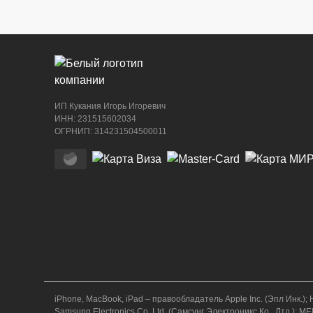
ИП Кукания Игорь Игоревич
ИНН: 231515602034
ОГРНИП: 314231504500011
iPhone, MacBook, iPad – правообладатель Apple Inc. (Эпл Ин
Samsung Electronics Co. Ltd. (Самсунг Электроникс Ко., Лтд.)