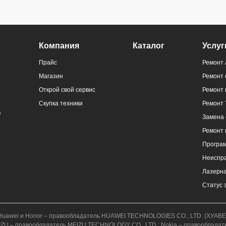
Компания
Каталог
Услуг
Прайс
Ремонт 
Магазин
Ремонт
Открой свой сервис
Ремонт 
Скупка техники
Ремонт 
Замена 
Ремонт
Програ
Неиспр
Лазерна
Статус 
к.); Huawei и Honor – правообладатель HUAWEI TECHNOLOGIES CO., LTD. (ХУ
; MEIZU – правообладатель MEIZU TECHNOLOGY CO., LTD.; Nokia – правообладат