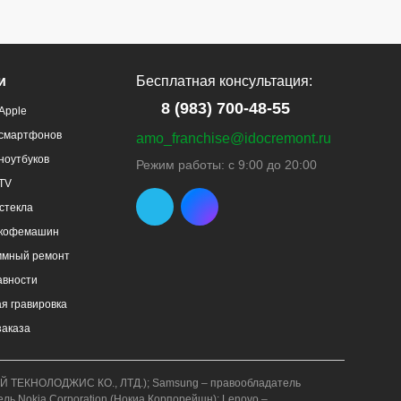
и
Бесплатная консультация:
8 (983) 700-48-55
Apple
 смартфонов
amo_franchise@idocremont.ru
ноутбуков
Режим работы: с 9:00 до 20:00
TV
стекла
 кофемашин
ммный ремонт
авности
я гравировка
заказа
АВЕЙ ТЕКНОЛОДЖИС КО., ЛТД.); Samsung – правообладатель
ель Nokia Corporation (Нокиа Корпорейшн); Lenovo –