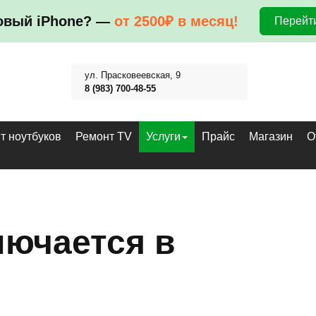
овый iPhone? —
от 2500₽ в месяц!
Перейти
ул. Прасковеевская, 9
8 (983) 700-48-55
т ноутбуков
Ремонт TV
Услуги
Прайс
Магазин
О
лючается в