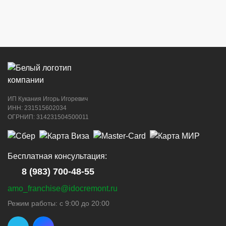
ИП Кукания Игорь Игоревич
ИНН: 231515602034
ОГРНИП: 314231504500011
Бесплатная консультация:
8 (983) 700-48-55
amo_franchise@idocremont.ru
Режим работы: с 9:00 до 20:00