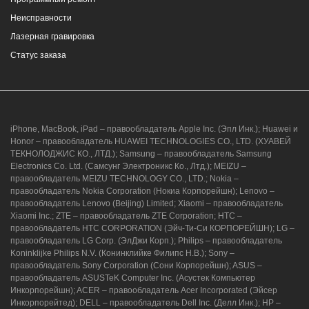
Неисправности
Лазерная гравировка
Статус заказа
iPhone, MacBook, iPad – правообладатель Apple Inc. (Эпл Инк.); Huawei и
Honor – правообладатель HUAWEI TECHNOLOGIES CO., LTD. (ХУАВЕЙ
ТЕКНОЛОДЖИС КО., ЛТД.); Samsung – правообладатель Samsung
Electronics Co. Ltd. (Самсунг Электроникс Ко., Лтд.); MEIZU –
правообладатель MEIZU TECHNOLOGY CO., LTD.; Nokia –
правообладатель Nokia Corporation (Нокиа Корпорейшн); Lenovo –
правообладатель Lenovo (Beijing) Limited; Xiaomi – правообладатель
Xiaomi Inc.; ZTE – правообладатель ZTE Corporation; HTC –
правообладатель HTC CORPORATION (Эйч-Ти-Си КОРПОРЕЙШН); LG –
правообладатель LG Corp. (ЭлДжи Корп.); Philips – правообладатель
Koninklijke Philips N.V. (Конинклийке Филипс Н.В.); Sony –
правообладатель Sony Corporation (Сони Корпорейшн); ASUS –
правообладатель ASUSTeK Computer Inc. (Асустек Компьютер
Инкорпорейшн); ACER – правообладатель Acer Incorporated (Эйсер
Инкорпорейтед); DELL – правообладатель Dell Inc. (Делл Инк.); HP –