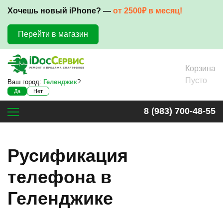
Хочешь новый iPhone? —
от 2500₽ в месяц!
Перейти в магазин
Корзина
Пусто
Ваш город:
Геленджик
?
Да
Нет
8 (983) 700-48-55
Русификация
телефона в
Геленджике