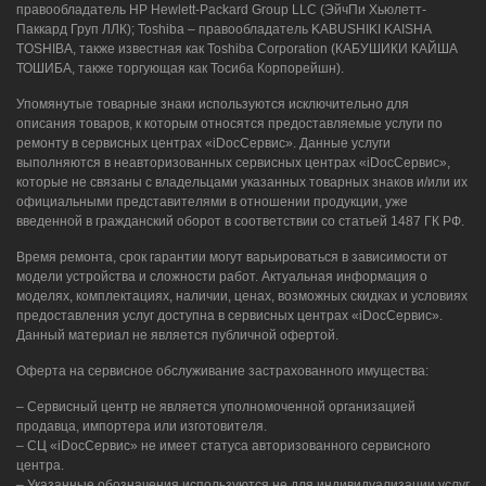
правообладатель HP Hewlett-Packard Group LLC (ЭйчПи Хьюлетт-
Паккард Груп ЛЛК); Toshiba – правообладатель KABUSHIKI KAISHA
TOSHIBA, также известная как Toshiba Corporation (КАБУШИКИ КАЙША
ТОШИБА, также торгующая как Тосиба Корпорейшн).
Упомянутые товарные знаки используются исключительно для
описания товаров, к которым относятся предоставляемые услуги по
ремонту в сервисных центрах «iDocСервис». Данные услуги
выполняются в неавторизованных сервисных центрах «iDocСервис»,
которые не связаны с владельцами указанных товарных знаков и/или их
официальными представителями в отношении продукции, уже
введенной в гражданский оборот в соответствии со статьей 1487 ГК РФ.
Время ремонта, срок гарантии могут варьироваться в зависимости от
модели устройства и сложности работ. Актуальная информация о
моделях, комплектациях, наличии, ценах, возможных скидках и условиях
предоставления услуг доступна в сервисных центрах «iDocСервис».
Данный материал не является публичной офертой.
Оферта на сервисное обслуживание застрахованного имущества:
– Сервисный центр не является уполномоченной организацией
продавца, импортера или изготовителя.
– СЦ «iDocСервис» не имеет статуса авторизованного сервисного
центра.
– Указанные обозначения используются не для индивидуализации услуг