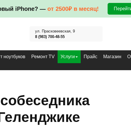
овый iPhone? —
от 2500₽ в месяц!
Перейти
ул. Прасковеевская, 9
8 (983) 700-48-55
т ноутбуков
Ремонт TV
Услуги
Прайс
Магазин
О
собеседника
 Геленджике