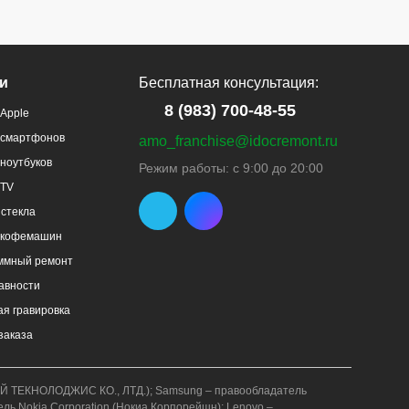
и
Бесплатная консультация:
8 (983) 700-48-55
Apple
 смартфонов
amo_franchise@idocremont.ru
ноутбуков
Режим работы: с 9:00 до 20:00
 TV
стекла
 кофемашин
ммный ремонт
авности
я гравировка
заказа
АВЕЙ ТЕКНОЛОДЖИС КО., ЛТД.); Samsung – правообладатель
ель Nokia Corporation (Нокиа Корпорейшн); Lenovo –