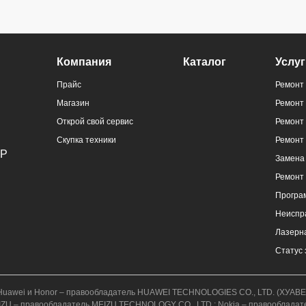
Компания
Каталог
Услуг
Прайс
Ремонт 
Магазин
Ремонт
Открой свой сервис
Ремонт 
Скупка техники
Ремонт
Замена 
Ремонт
Програ
Неиспр
Лазерна
Статус 
к.); Huawei и Honor – правообладатель HUAWEI TECHNOLOGIES CO., LTD. (ХУ
; MEIZU – правообладатель MEIZU TECHNOLOGY CO., LTD.; Nokia – правообладат